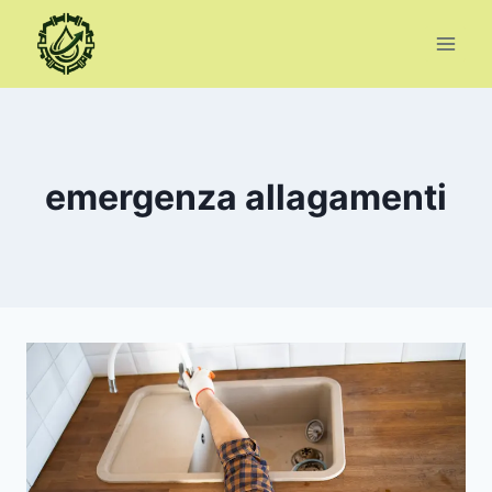
Salta
al
contenuto
emergenza allagamenti