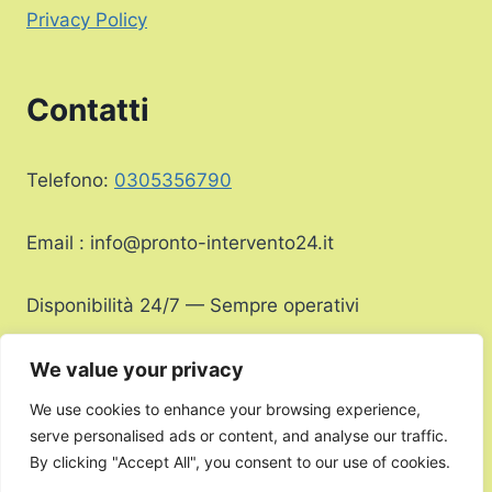
Privacy Policy
Contatti
Telefono:
0305356790
Email :
info@pronto-intervento24.it
Disponibilità 24/7 — Sempre operativi
We value your privacy
We use cookies to enhance your browsing experience,
serve personalised ads or content, and analyse our traffic.
Copyright Infissi di Porosnicu Laurentiu © 2026 |
By clicking "Accept All", you consent to our use of cookies.
All Rights Reserved | P.IVA
16638661005
| E-