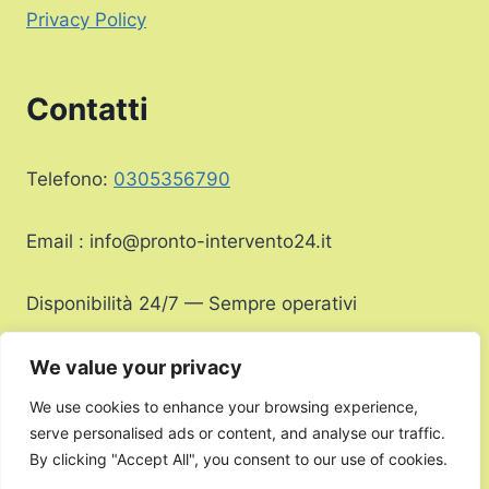
Privacy Policy
Contatti
Telefono:
0305356790
Email :
info@pronto-intervento24.it
Disponibilità 24/7 — Sempre operativi
We value your privacy
We use cookies to enhance your browsing experience,
serve personalised ads or content, and analyse our traffic.
Copyright Infissi di Porosnicu Laurentiu © 2026 |
By clicking "Accept All", you consent to our use of cookies.
All Rights Reserved | P.IVA
16638661005
| E-